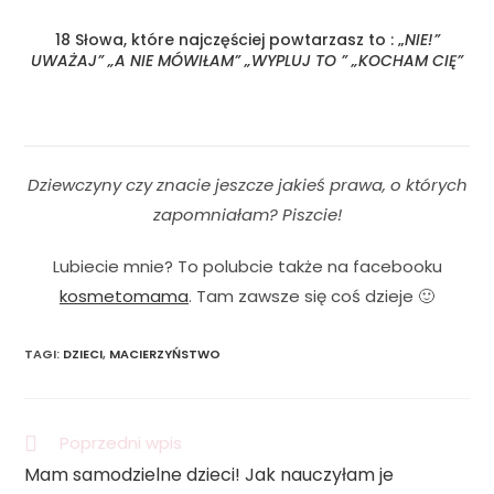
18 Słowa, które najczęściej powtarzasz to : „
NIE!”
UWAŻAJ” „A NIE MÓWIŁAM” „WYPLUJ TO ” „KOCHAM CIĘ”
Dziewczyny czy znacie jeszcze jakieś prawa, o których
zapomniałam? Piszcie!
Lubiecie mnie? To polubcie także na facebooku
kosmetomama
. Tam zawsze się coś dzieje 🙂
TAGI
:
DZIECI
,
MACIERZYŃSTWO
Poprzedni wpis
Mam samodzielne dzieci! Jak nauczyłam je