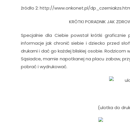
źródło 2: http://www.onkonet.pl/dp_czerniakzs.ht
KRÓTKI PORADNIK JAK ZDROW
Specjalnie dla Ciebie powstał krótki graficzni
informacje jak chronić siebie i dziecko przed 
drukarni i dać go każdej bliskiej osobie. Rodzicom 
Sąsiadce, mamie napotkanej na placu zabaw, przy
pobrać i wydrukować.
(ulotka do dru