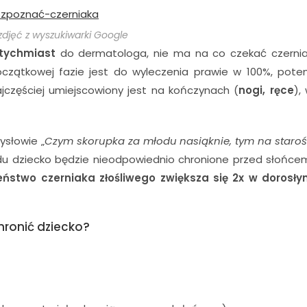
zdjęć z wyszukiwarki Google
tychmiast
do dermatologa, nie ma na co czekać czerni
oczątkowej fazie jest do wyleczenia prawie w 100%, pot
ajczęściej umiejscowiony jest na kończynach (
nogi, ręce
),
ysłowie „
Czym skorupka za młodu nasiąknie, tym na staro
łodu dziecko będzie nieodpowiednio chronione przed słońce
stwo czerniaka złośliwego zwiększa się 2x w dorosł
hronić dziecko?