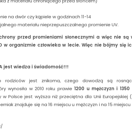
ka z materiału chroniącego przed słońcem)
ie na dwór czy kąpiele w godzinach 11-14
ecjalnego materiału nieprzepuszczalnego promienie UV.
 ochrony przed promieniami słonecznymi a więc nie są
 w organizmie człowieka w lecie. Więc nie bójmy się i
 jest wiedza i świadomość!!!
o rodziców jest znikoma, czego dowodzą są rosnąc
ry wynosiła w 2010 roku prawie
1200 u mężczyzn i 1350
w Polsce jest wyższa niż przeciętna dla Unii Europejskiej 
rniak znajduje się na 16 miejscu u mężczyzn i na 15 miejscu
3/