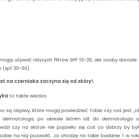
i mogą używać niższych filtrów SPF 15-20, ale osoby dorosłe
w (spf 30-50)
 na czerniaka zaczyna się od skóry!.
tyka
to także wiedza.
 bo są objawy, które mogą powiedzieć Tobie czy coś jest „n
o dermatologa, po okresie letnim idź do dermatologa 
dzi czy na skórze nie pojawiło się coś co dobrzy by by
obie na nią pozwolić. Ja chodzę na takie badanie 1 w rok