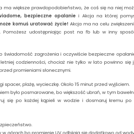
cja ma większe prawdopodobieństwo, że coś się na niej mo
wiadome, bezpieczne opalanie
i Akcja na której pomy
może komuś uratować życie!
Akcja ma na celu zwiększen
. Pomożesz udostępniając post na fb lub w inny spos
to świadomość zagrożenia i oczywiście bezpieczne opalani
iej codzienności, chociaż nie tylko w lato powinno się 
przed promieniami słonecznymi.
gi spacer, plażę, wycieczkę. Około 15 minut przed wyjściem.
raniem było posmarowane, bo większość ubrań, w tym baweł
uj się po każdej kąpieli w wodzie i dosmaruj kremu po
ezpieczeństwo.
 w górach bo promienie UV odbijają się dodatkowo od wody