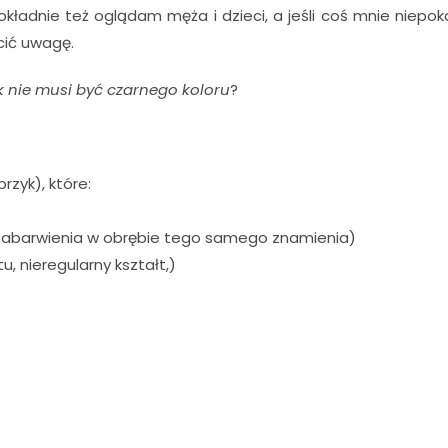
kładnie też oglądam męża i dzieci, a jeśli coś mnie niepok
cić uwagę.
ak nie musi być czarnego koloru
?
rzyk), które:
e zabarwienia w obrębie tego samego znamienia)
u, nieregularny kształt,)