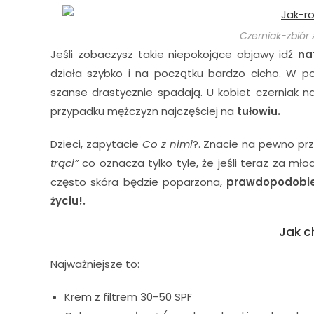
Czerniak-zbiór 
Jeśli zobaczysz takie niepokojące objawy idź
na
działa szybko i na początku bardzo cicho. W p
szanse drastycznie spadają. U kobiet czerniak n
przypadku mężczyzn najczęściej na
tułowiu.
Dzieci, zapytacie
Co z nimi
?. Znacie na pewno prz
trąci”
co oznacza tylko tyle, że jeśli teraz za m
często skóra będzie poparzona,
prawdopodobień
życiu!.
Jak c
Najważniejsze to:
Krem z filtrem 30-50 SPF