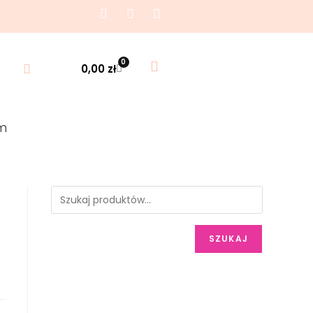
0
0,00
zł
m
SZUKAJ