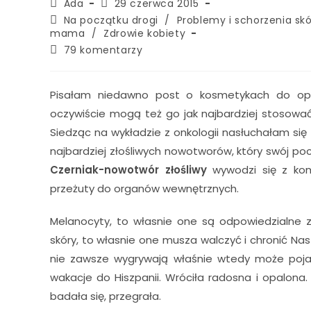
Ada
29 czerwca 2015
Na początku drogi
/
Problemy i schorzenia sk
mama
/
Zdrowie kobiety
79 komentarzy
Pisałam niedawno post o kosmetykach do opal
oczywiście mogą też go jak najbardziej stosować
Siedząc na wykładzie z onkologii nasłuchałam się
najbardziej złośliwych nowotworów, który swój pocz
Czerniak-nowotwór złośliwy
wywodzi się z kom
przeżuty do organów wewnętrznych.
Melanocyty, to własnie one są odpowiedzialne z
skóry, to własnie one musza walczyć i chronić Nas
nie zawsze wygrywają właśnie wtedy może pojaw
wakacje do Hiszpanii. Wróciła radosna i opalona. 6
badała się, przegrała.