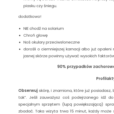
piasku czy śniegu.
dodatkowo!
NIE chodź na solarium
Chroń głowę
Noś okulary przeciwsłoneczne
dorośli o ciemniejszej karnacji albo już opalen
jasnej skórze powinny używać wysokich faktoró
90% przypadków zachorowań
Profilak
Obserwuj
skórę, i znamiona, które już posiadasz,
tak”. Jeśli zauważysz coś podejrzanego idź d
specjalnym sprzętem (lupą powiększającą) spraw
zbadać. Taka wizyta trwa 15 minut, każdy może s