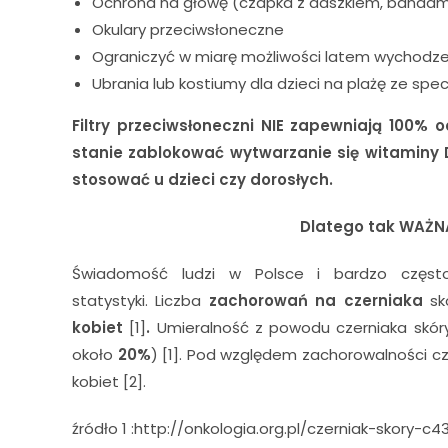
Ochrona na głowę (czapka z daszkiem, bandam
Okulary przeciwsłoneczne
Ograniczyć w miarę możliwości latem wychodzen
Ubrania lub kostiumy dla dzieci na plażę ze sp
Filtry przeciwsłoneczni NIE zapewniają 100%
stanie zablokować wytwarzanie się witaminy D
stosować u dzieci czy dorosłych.
Dlatego tak WAŻNA
Świadomość ludzi w Polsce i bardzo częst
statystyki. Liczba
zachorowań na czerniaka
skó
kobiet
[1]
.
Umieralność z powodu czerniaka skóry 
około
20%
) [1]. Pod względem zachorowalności cze
kobiet [2].
źródło 1 :http://onkologia.org.pl/czerniak-skory-c4