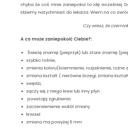
chyba że coś mnie zaniepokoi to idę wcześniej. Do
idziemy natychmiast do lekarza. Wiem na co zwró
Czy wiesz, że czerni
A co może zaniepokoić Ciebie?:
Świeżę znamię (pieprzyk) lub stare znamię (piep
szybko rośnie,
zmienia koloru(ściemnienie, rozjaśnienie, rożn
zmiana kształt ( nierówne brzegi, zmiana kształt
swędzi,
sączy się z niego krew lub inny płyn
powstają zgrubienia
zaczerwienienie wokół zmiany
krwawi
zmiana ma powyżej 6 mm