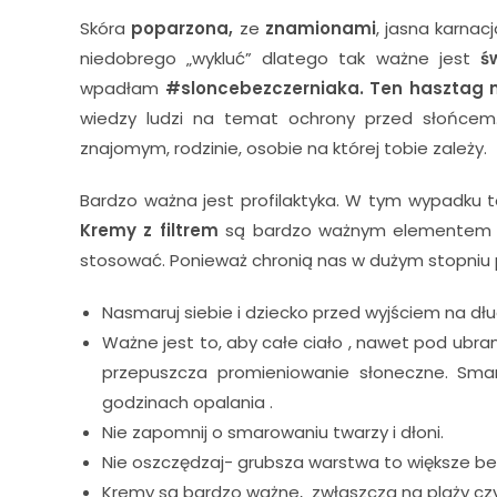
Skóra
poparzona,
ze
znamionami
, jasna karna
niedobrego „wykluć” dlatego tak ważne jest
ś
wpadłam
#sloncebezczerniaka. Ten hasztag 
wiedzy ludzi na temat ochrony przed słońcem
znajomym, rodzinie, osobie na której tobie zależy.
Bardzo ważna jest profilaktyka. W tym wypadku 
Kremy z filtrem
są bardzo ważnym elementem letn
stosować. Ponieważ chronią nas w dużym stopniu 
Nasmaruj siebie i dziecko przed wyjściem na dłu
Ważne jest to, aby całe ciało , nawet pod ub
przepuszcza promieniowanie słoneczne. Smar
godzinach opalania .
Nie zapomnij o smarowaniu twarzy i dłoni.
Nie oszczędzaj- grubsza warstwa to większe b
Kremy są bardzo ważne, zwłaszcza na plaży czy