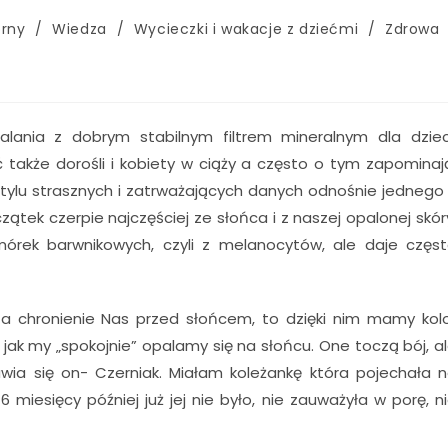
órny
/
Wiedza
/
Wycieczki i wakacje z dziećmi
/
Zdrowa
ania z dobrym stabilnym filtrem mineralnym dla dziec
 także dorośli i kobiety w ciąży a często o tym zapominaj
 tylu strasznych i zatrważających danych odnośnie jednego
ątek czerpie najczęściej ze słońca i z naszej opalonej skór
órek barwnikowych, czyli z melanocytów, ale daje częs
a chronienie Nas przed słońcem, to dzięki nim mamy kol
 jak my „spokojnie” opalamy się na słońcu. One toczą bój, a
ia się on- Czerniak. Miałam koleżankę która pojechała 
 miesięcy później już jej nie było, nie zauważyła w porę, n