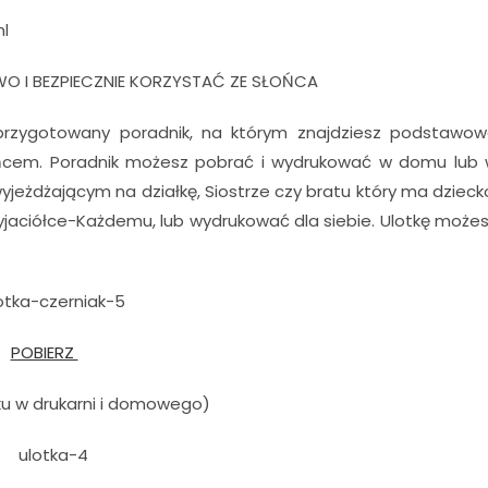
ml
O I BEZPIECZNIE KORZYSTAĆ ZE SŁOŃCA
e przygotowany poradnik, na którym znajdziesz podstawo
słońcem. Poradnik możesz pobrać i wydrukować w domu lub
wyjeżdżającym na działkę, Siostrze czy bratu który ma dzieck
jaciółce-Każdemu, lub wydrukować dla siebie. Ulotkę może
POBIERZ
ku w drukarni i domowego)