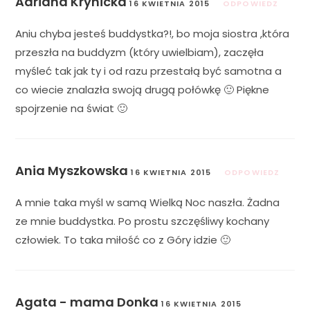
Adriana Krynicka
16 KWIETNIA 2015
ODPOWIEDZ
Aniu chyba jesteś buddystka?!, bo moja siostra ,która
przeszła na buddyzm (który uwielbiam), zaczęła
myśleć tak jak ty i od razu przestałą być samotna a
co wiecie znalazła swoją drugą połówkę 🙂 Piękne
spojrzenie na świat 🙂
Ania Myszkowska
16 KWIETNIA 2015
ODPOWIEDZ
A mnie taka myśl w samą Wielką Noc naszła. Żadna
ze mnie buddystka. Po prostu szczęśliwy kochany
człowiek. To taka miłość co z Góry idzie 🙂
Agata - mama Donka
16 KWIETNIA 2015