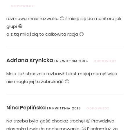
ODPOWIEDZ
rozmowa mnie rozwaliła 🙂 śmieję się do monitora jak
głupi 😀
a z tą miłością to całkowita racja 🙂
Adriana Krynicka
16 KWIETNIA 2015
ODPOWIEDZ
Mnie też strasznie rozbawił tekst mojej mamy! więc
nie mogło jej tu zabraknąć 🙂
Nina Peplińska
16 KWIETNIA 2015
ODPOWIEDZ
No trzeba było zjeść chociaż trochę! 🙂 Prawdziwa
piosenka i zwięzłe podsumowanie. 🙂 Pisałam już, że