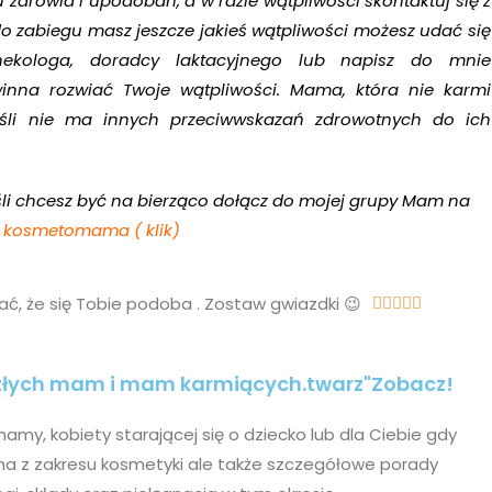
 zdrowia i upodobań, a w razie wątpliwości skontaktuj się z
o zabiegu masz jeszcze jakieś wątpliwości możesz udać się
nekologa, doradcy laktacyjnego lub napisz do mnie
nna rozwiać Twoje wątpliwości. Mama, która nie karmi
eśli nie ma innych przeciwwskazań zdrowotnych do ich
eśli chcesz być na bierząco dołącz do mojej grupy Mam na
kosmetomama ( klik)
ć, że się Tobie podoba . Zostaw gwiazdki 😉





szłych mam i mam karmiących.twarz"Zobacz!
my, kobiety starającej się o dziecko lub dla Ciebie gdy
na z zakresu kosmetyki ale także szczegółowe porady