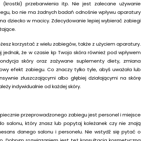
(krostki) przebarwienia itp. Nie jest zalecane używanie
iegu, bo nie ma żadnych badań odnośnie wpływu aparatury
p.) na dziecko w macicy. Zdecydowanie lepiej wybierać zabiegi
żające.
 możesz korzystać z wielu zabiegów, także z użyciem aparatury.
aj jednak, że w czasie kp Twoja skóra również pod wpływem
Kondycja skóry oraz zażywane suplementy diety, zmiana
wy efekt zabiegu. Co znaczy tylko tyle, abyś uważała lub
sywnie złuszczającymi albo głębiej działającymi na skórę
zależy indywidualnie od każdej skóry.
piecznie przeprowadzonego zabiegu jest personel i miejsce
do salonu, który znasz lub popytaj koleżanek czy nie znają
esans danego salonu i personelu. Nie wstydź się pytać o
owo. Dobrym rozwiązaniem jest też konsultacja kosmetyczna