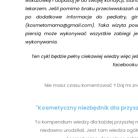
wskazówkę i dopasuj je do swojej kondycji, stanu
lekarzem. Jeśli pomimo braku przeciwwskazań d
po dodatkowe informacje do pediatry, gi
(kosmetomama@gmail.com). Taka wizyta powi
piersią może wykonywać wszystkie zabiegi j
wykonywania.
Ten cykl będzie pełny ciekawiej wiedzy więc j
facebooku
Nie masz czasu komentować ? Daj mi zna
"Kosmetyczny niezbędnik dla przy
To kompendium wiedzy dla każdej przyszłej ma
niedawno urodziłaś. Jest tam wiedza ogól