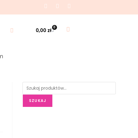
0
0,00
zł
m
SZUKAJ