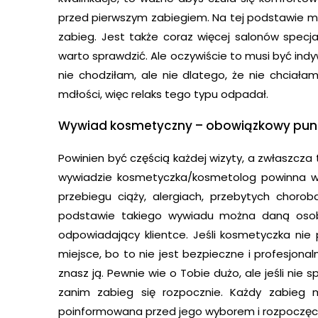
przed pierwszym zabiegiem. Na tej podstawie mo
zabieg. Jest także coraz więcej salonów specjal
warto sprawdzić. Ale oczywiście to musi być indyw
nie chodziłam, ale nie dlatego, że nie chciał
mdłości, więc relaks tego typu odpadał.
Wywiad kosmetyczny – obowiązkowy punkt
Powinien być częścią każdej wizyty, a zwłaszcza t
wywiadzie kosmetyczka/kosmetolog powinna wyp
przebiegu ciąży, alergiach, przebytych chorob
podstawie takiego wywiadu można daną osob
odpowiadający klientce. Jeśli kosmetyczka nie
miejsce, bo to nie jest bezpieczne i profesjona
znasz ją. Pewnie wie o Tobie dużo, ale jeśli nie s
zanim zabieg się rozpocznie. Każdy zabieg 
poinformowana przed jego wyborem i rozpoczęc