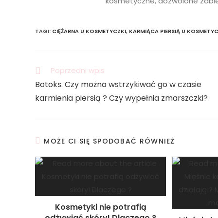
kosmetyczne, dozwolone zabieg
TAGI
:
CIĘŻARNA U KOSMETYCZKI
,
KARMIĄCA PIERSIĄ U KOSMETYC
Poprzedni wpis
Botoks. Czy można wstrzykiwać go w czasie
karmienia piersią ? Czy wypełnia zmarszczki?
MOŻE CI SIĘ SPODOBAĆ RÓWNIEŻ
Kosmetyki nie potrafią
odżywiać skóry! Dlaczego ?