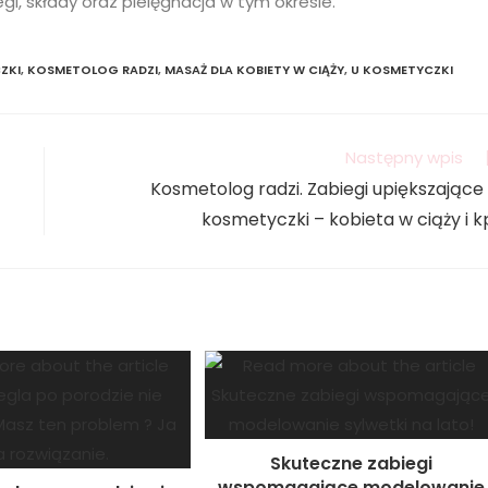
i, składy oraz pielęgnacja w tym okresie.
ZKI
,
KOSMETOLOG RADZI
,
MASAŻ DLA KOBIETY W CIĄŻY
,
U KOSMETYCZKI
Następny wpis
Kosmetolog radzi. Zabiegi upiększające
kosmetyczki – kobieta w ciąży i k
Skuteczne zabiegi
wspomagające modelowanie