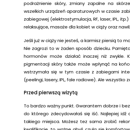
podrażnienie skóry, zmiany zapalne na skórze 
wszelkich urządzeń aparaturowych w czasie zab
zabiegowej (elektrostymulacja, RF, laser, IPL, it
relaksujące, masaże dla kobiet w ciąży oraz nawil
Jeśli już w ciąży nie jesteś, a karmisz piersią to
Nie zagrozi to w żaden sposób dziecku. Pamięt
hormonów może działać inaczej niż zwykle. 
pigmentacji skóry także może wpłynąć na końco
wstrzymała się w tym czasie z zabiegami inten
(peelingi, lasery, IPL, fale radiowe). Ale wszystko 
Przed pierwszą wizytą
To bardzo ważny punkt. Gwarantem dobrze i bez
do którego zdecydowałaś się iść. Najlepiej idź 
takiego miejsca. Możesz tez sama zrobić rekon
kwalifikacje, to ważne abyś czuła się komfort