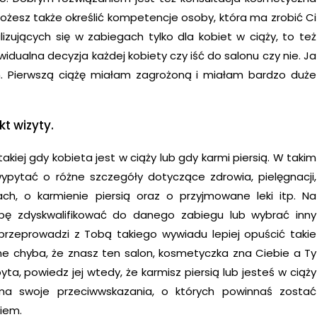
żesz także określić kompetencje osoby, która ma zrobić Ci
izujących się w zabiegach tylko dla kobiet w ciąży, to też
idualna decyzja każdej kobiety czy iść do salonu czy nie. Ja
am. Pierwszą ciążę miałam zagrożoną i miałam bardzo duże
 wizyty.
akiej gdy kobieta jest w ciąży lub gdy karmi piersią. W takim
ytać o różne szczegóły dotyczące zdrowia, pielęgnacji,
ach, o karmienie piersią oraz o przyjmowane leki itp. Na
ę zdyskwalifikować do danego zabiegu lub wybrać inny
 przeprowadzi z Tobą takiego wywiadu lepiej opuścić takie
lne chyba, że znasz ten salon, kosmetyczka zna Ciebie a Ty
pyta, powiedz jej wtedy, że karmisz piersią lub jesteś w ciąży
ma swoje przeciwwskazania, o których powinnaś zostać
iem.