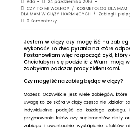
Ada
24 października 2016
CZY TO MI WOLNO?
/
KOSMETOLOG DLA MAM
DLA MAM W CIĄŻY I KARMIĄCYCH
/
Zabiegi i pięl
0 Komentarzy
Jestem w ciąży czy mogę iść na zabieg 
wykonać? To dwa pytania na które odpo
Postanowiłam więc rozpocząć cykl, który 
Chciałabym się podzielić z Wami moją wi
zdobyłam podczas pracy z klientkami.
Czy mogę iść na zabieg będąc w ciąży?
Możesz. Oczywiście jest wiele zabiegów, któr
uwagę to, że skóra w ciąży często nie „działa” t
indywidualnie podejść do każdego zabiegu. 
przyjmowanie leków czy suplementów diety o
zabiegu i ewentualnie wystąpienie efektów n