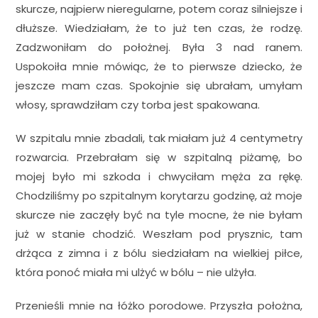
skurcze, najpierw nieregularne, potem coraz silniejsze i
dłuższe. Wiedziałam, że to już ten czas, że rodzę.
Zadzwoniłam do położnej. Była 3 nad ranem.
Uspokoiła mnie mówiąc, że to pierwsze dziecko, że
jeszcze mam czas. Spokojnie się ubrałam, umyłam
włosy, sprawdziłam czy torba jest spakowana.
W szpitalu mnie zbadali, tak miałam już 4 centymetry
rozwarcia. Przebrałam się w szpitalną piżamę, bo
mojej było mi szkoda i chwyciłam męża za rękę.
Chodziliśmy po szpitalnym korytarzu godzinę, aż moje
skurcze nie zaczęły być na tyle mocne, że nie byłam
już w stanie chodzić. Weszłam pod prysznic, tam
drżąca z zimna i z bólu siedziałam na wielkiej piłce,
która ponoć miała mi ulżyć w bólu – nie ulżyła.
Przenieśli mnie na łóżko porodowe. Przyszła położna,