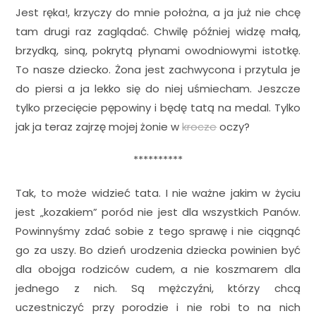
Jest ręka!, krzyczy do mnie położna, a ja już nie chcę
tam drugi raz zaglądać. Chwilę później widzę małą,
brzydką, siną, pokrytą płynami owodniowymi istotkę.
To nasze dziecko. Żona jest zachwycona i przytula je
do piersi a ja lekko się do niej uśmiecham. Jeszcze
tylko przecięcie pępowiny i będę tatą na medal. Tylko
jak ja teraz zajrzę mojej żonie w
krocze
oczy?
**********
Tak, to może widzieć tata. I nie ważne jakim w życiu
jest „kozakiem” poród nie jest dla wszystkich Panów.
Powinnyśmy zdać sobie z tego sprawę i nie ciągnąć
go za uszy. Bo dzień urodzenia dziecka powinien być
dla obojga rodziców cudem, a nie koszmarem dla
jednego z nich. Są mężczyźni, którzy chcą
uczestniczyć przy porodzie i nie robi to na nich