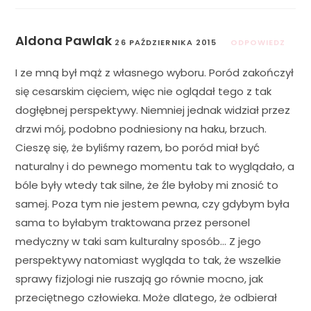
Aldona Pawlak
26 PAŹDZIERNIKA 2015
ODPOWIEDZ
I ze mną był mąż z własnego wyboru. Poród zakończył
się cesarskim cięciem, więc nie oglądał tego z tak
dogłębnej perspektywy. Niemniej jednak widział przez
drzwi mój, podobno podniesiony na haku, brzuch.
Cieszę się, że byliśmy razem, bo poród miał być
naturalny i do pewnego momentu tak to wyglądało, a
bóle były wtedy tak silne, że źle byłoby mi znosić to
samej. Poza tym nie jestem pewna, czy gdybym była
sama to byłabym traktowana przez personel
medyczny w taki sam kulturalny sposób… Z jego
perspektywy natomiast wygląda to tak, że wszelkie
sprawy fizjologi nie ruszają go równie mocno, jak
przeciętnego człowieka. Może dlatego, że odbierał