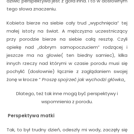
dziwić perspektywa jest z goła inna. I to w dosłownym
tego słowa znaczeniu.
Kobieta bierze na siebie cały trud „wypchnięcia” tej
małej istoty na świat. A mężczyzna uczestniczący
przy porodzie bierze na siebie całą resztę. Czyli
opiekę nad „dobrym samopoczuciem” rodzącej i
jeszcze ma na głowie( ten biedny samiec), kilka
innych rzeczy nad którymi w czasie porodu musi się
pochylić (dosłownie) łącznie z zaglądaniem swojej
żonę w krocze ”
Proszę spojrzeć jak wychodzi główka
„
Dlatego, też tak inne mogą być perspektywy i
wspomnienia z porodu.
Perspektywa matki
Tak, to był trudny dzień, odeszły mi wody, zaczęły się