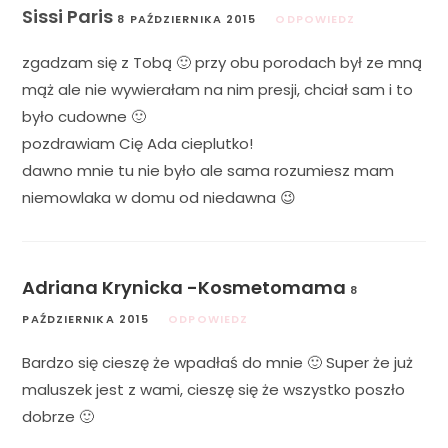
Sissi Paris
8 PAŹDZIERNIKA 2015
ODPOWIEDZ
zgadzam się z Tobą 🙂 przy obu porodach był ze mną
mąż ale nie wywierałam na nim presji, chciał sam i to
było cudowne 🙂
pozdrawiam Cię Ada cieplutko!
dawno mnie tu nie było ale sama rozumiesz mam
niemowlaka w domu od niedawna 😉
Adriana Krynicka -Kosmetomama
8
PAŹDZIERNIKA 2015
ODPOWIEDZ
Bardzo się cieszę że wpadłaś do mnie 🙂 Super że już
maluszek jest z wami, cieszę się że wszystko poszło
dobrze 🙂