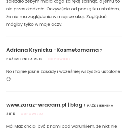
zależało żebym miała kogo za rękę ścisnąć, a jemu to
nie przeszkadzało. Oczywiście od początku ustaliłam,
że nie ma zaglądania w miejsce akcji. Zaglądać
mógłby tylko w moje oczy.
Adriana Krynicka -Kosmetomama
7
PAŹDZIERNIKA 2015
ODPOWIEDZ
No i fajnie jasne zasady i wcześniej wszystko ustalone
🙂
www.zaraz-wracam.pl | blog
7 PAŹDZIERNIKA
2015
ODPOWIEDZ
Mój Mąż chciał być z nami pod warunkiem, że nikt nie