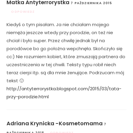
Matka Antyterrorystka
7 PAŹDZIERNIKA 2015
ODPOWIEDZ
Kiedyś o tym pisałam. Ja nie chciałam mojego
niemęża jeszcze wtedy przy porodzie, on też nie
chciał i było super. Przez chwilę jednak był na
porodówce bo go położna wepchnęła. Skończyło się
cc:) Nie rozumiem kobiet, które zmuszają partnera do
uczestniczenia w tej chwili. Teksty typu robił niech
teraz cierpi itp. są dla mnie żenujące. Podrzucam mój
tekst 🙂
http://antyterrorystka.blogspot.com/2015/03/tata-
przy-porodzie.html
Adriana Krynicka -Kosmetomama
7
PAŹDZIERNIKA 2015
ODPOWIEDZ