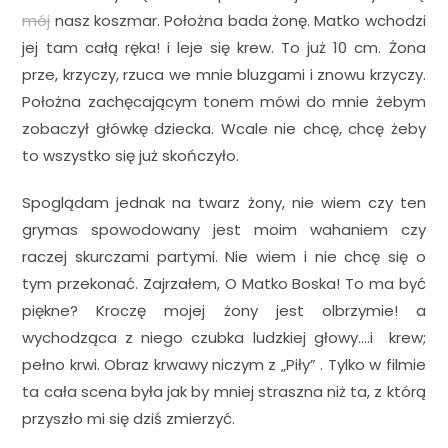
mój
nasz koszmar. Położna bada żonę. Matko wchodzi
jej tam całą ręka! i leje się krew. To już 10 cm. Żona
prze, krzyczy, rzuca we mnie bluzgami i znowu krzyczy.
Położna zachęcającym tonem mówi do mnie żebym
zobaczył główkę dziecka. Wcale nie chcę, chcę żeby
to wszystko się już skończyło.
Spoglądam jednak na twarz żony, nie wiem czy ten
grymas spowodowany jest moim wahaniem czy
raczej skurczami partymi. Nie wiem i nie chcę się o
tym przekonać. Zajrzałem, O Matko Boska! To ma być
piękne? Kroczę mojej żony jest olbrzymie! a
wychodząca z niego czubka ludzkiej głowy….i krew;
pełno krwi. Obraz krwawy niczym z „Piły” . Tylko w filmie
ta cała scena była jak by mniej straszna niż ta, z którą
przyszło mi się dziś zmierzyć.