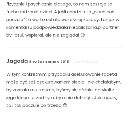
fizycznie i psychicznie dlatego, to nam zostaje ta
fucha rodzenia dzieci. A jeśli chodzi o to „niech coś
poczuje” to warto ustalić wcześniej zasady, tak jak w
komentarzu podpowiedziała nieobliczalna.pl partner
był, czuł, wspierał, ale nie zaglądał 🙂
Jagoda
8 PAŹDZIERNIKA 2015
ODPOWIEDZ
W tym konkretnym przypadku asekurowanie faceta
może być też asekurowaniem siebie- nie chciałabym,
by została mu trauma, byśmy się później borykali z
jego lękiem przed tym, by mnie dotknął… Jak mądry,
to i tak poczuje co trzeba 😉