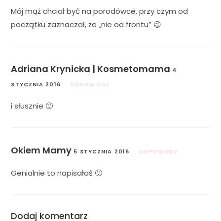
Mój mąż chciał być na porodówce, przy czym od
początku zaznaczał, że „nie od frontu” 😉
Adriana Krynicka | Kosmetomama
4
STYCZNIA 2016
ODPOWIEDZ
i słusznie 🙂
Okiem Mamy
5 STYCZNIA 2016
ODPOWIEDZ
Genialnie to napisałaś 🙂
Dodaj komentarz