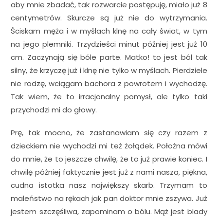
aby mnie zbadać, tak rozwarcie postępuję, miało już 8
centymetrów. Skurcze są już nie do wytrzymania.
Ściskam męża i w myślach klnę na cały świat, w tym
na jego plemniki. Trzydzieści minut później jest już 10
cm. Zaczynają się bóle parte. Matko! to jest ból tak
silny, że krzyczę już i klnę nie tylko w myślach. Pierdziele
nie rodzę, wciągam bachora z powrotem i wychodzę.
Tak wiem, że to irracjonalny pomysł, ale tylko taki
przychodzi mi do głowy.
Prę, tak mocno, że zastanawiam się czy razem z
dzieckiem nie wychodzi mi też żołądek. Położna mówi
do mnie, że to jeszcze chwilę, że to już prawie koniec. I
chwilę później faktycznie jest już z nami nasza, piękna,
cudna istotka nasz największy skarb. Trzymam to
maleństwo na rękach jak pan doktor mnie zszywa. Już
jestem szczęśliwa, zapominam o bólu. Mąż jest blady