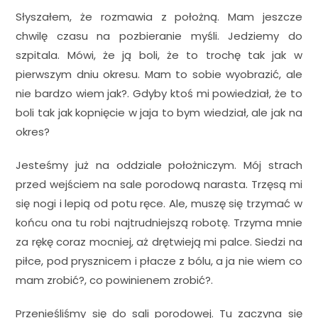
Słyszałem, że rozmawia z położną. Mam jeszcze
chwilę czasu na pozbieranie myśli. Jedziemy do
szpitala. Mówi, że ją boli, że to trochę tak jak w
pierwszym dniu okresu. Mam to sobie wyobrazić, ale
nie bardzo wiem jak?. Gdyby ktoś mi powiedział, że to
boli tak jak kopnięcie w jaja to bym wiedział, ale jak na
okres?
Jesteśmy już na oddziale położniczym. Mój strach
przed wejściem na sale porodową narasta. Trzęsą mi
się nogi i lepią od potu ręce. Ale, muszę się trzymać w
końcu ona tu robi najtrudniejszą robotę. Trzyma mnie
za rękę coraz mocniej, aż drętwieją mi palce. Siedzi na
piłce, pod prysznicem i płacze z bólu, a ja nie wiem co
mam zrobić?, co powinienem zrobić?.
Przenieśliśmy się do sali porodowej. Tu zaczyna się