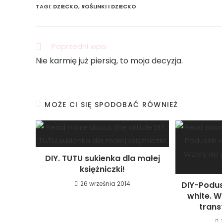
TAGI
:
DZIECKO
,
ROŚLINKI I DZIECKO
Poprzedni wpis
Nie karmię już piersią, to moja decyzja.
MOŻE CI SIĘ SPODOBAĆ RÓWNIEŻ
DIY. TUTU sukienka dla małej
księżniczki!
26 września 2014
DIY-Podus
white. W
trans