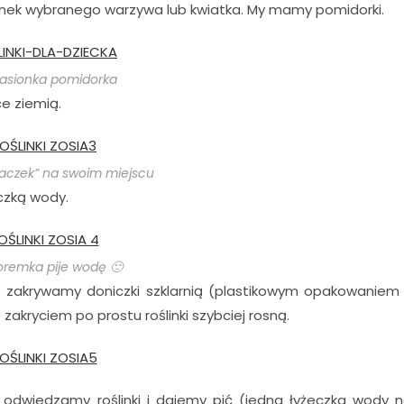
ionek wybranego warzywa lub kwiatka. My mamy pomidorki.
asionka pomidorka
e ziemią.
iaczek” na swoim miejscu
czką wody.
oremka pije wodę 🙂
ub zakrywamy doniczki szklarnią (plastikowym opakowaniem
zakryciem po prostu roślinki szybciej rosną.
e odwiedzamy roślinki i dajemy pić (jedna łyżeczka wody 