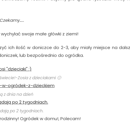
Czekamy…..
ą wychylać swoje małe główki z ziemi!
szyć ich ilość w doniczce do 2-3, aby miały miejsce na dals
oniczek, lub bezpośrednio do ogródka.
 świecie!-Zosia z dzieciakami 🙂
ą z dnia na dzień
dają po 2 tygodniach.
 rodzinny! Ogródek w domu!, Polecam!