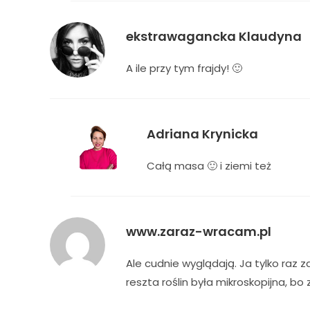
ekstrawagancka Klaudyna
A ile przy tym frajdy! 🙂
Adriana Krynicka
Całą masa 🙂 i ziemi też
www.zaraz-wracam.pl
Ale cudnie wyglądają. Ja tylko raz 
reszta roślin była mikroskopijna, b