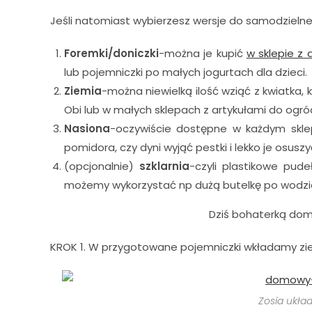
Jeśli natomiast wybierzesz wersje do samodzieln
Foremki/doniczki
-można je kupić
w sklepie z 
lub pojemniczki po małych jogurtach dla dzieci.
Ziemia
-można niewielką ilość wziąć z kwiatka,
Obi lub w małych sklepach z artykułami do ogród
Nasiona
-oczywiście dostępne w każdym sklep
pomidora, czy dyni wyjąć pestki i lekko je osuszy
(opcjonalnie)
szklarnia
-czyli plastikowe pude
możemy wykorzystać np dużą butelkę po wodzie 
Dziś bohaterką domu
KROK 1. W przygotowane pojemniczki wkładamy zie
Zosia ukła