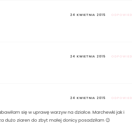
24 KWIETNIA 2015
ODPOWIE
24 KWIETNIA 2015
ODPOWIE
24 KWIETNIA 2015
ODPOWIE
zabawiłam się w uprawę warzyw na działce. Marchewki jak i
o za dużo ziaren do zbyt małej donicy posadziłam 😉