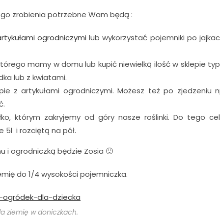
ego zrobienia potrzebne Wam będą :
artykułami ogrodniczymi
lub wykorzystać pojemniki po jajka
 którego mamy w domu lub kupić niewielką ilość w sklepie ty
ka lub z kwiatami.
ie z artykułami ogrodniczymi. Możesz też po zjedzeniu 
ć.
łko, którym zakryjemy od góry nasze roślinki. Do tego ce
5l i rozciętą na pół.
 i ogrodniczką będzie Zosia 🙂
mię do 1/4 wysokości pojemniczka.
da ziemię w doniczkach.