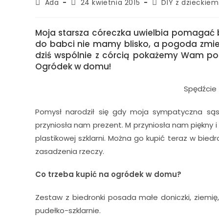
Ada
24 kwietnia 2015
DIY z dzieckiem
Moja starsza córeczka uwielbia pomagać b
do babci nie mamy blisko, a pogoda zmieni
dziś wspólnie z córcią pokażemy Wam pomy
Ogródek w domu!
Spędźcie 
Pomysł narodził się gdy moja sympatyczna sąsi
przyniosła nam prezent. M przyniosła nam piękny 
plastikowej szklarni. Można go kupić teraz w bied
zasadzenia rzeczy.
Co trzeba kupić na ogródek w domu?
Zestaw z biedronki posada małe doniczki, ziemię,
pudełko-szklarnie.