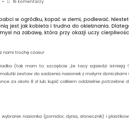
16 komentarzy
abci w ogródku, kopać w ziemi, podlewać. Niestet
ą jest jak kobieta i trudna do okiełznania. Dlateg
sł na zabawę, która przy okazji uczy cierpliwości
z nami trochę czasu!
adka (tak mam to szczęście ,że tacy sąsiedzi istnieją 
i malutki zestaw do sadzenia nasionek z małymi doniczkami
ronce za około 8 zł lub kupić całkiem oddzielnie potrzebne 
 wybranie nasionka (pomidor, dynia, słonecznik) i plastiko