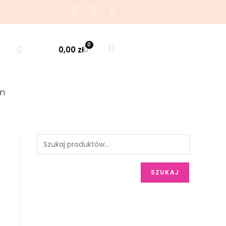
0
0,00
zł
m
SZUKAJ