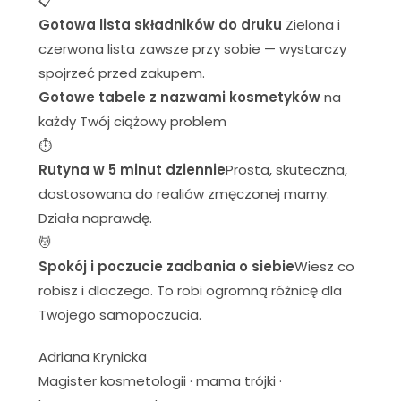
📋
Gotowa lista składników do druku
Zielona i
czerwona lista zawsze przy sobie — wystarczy
spojrzeć przed zakupem.
Gotowe tabele z nazwami kosmetyków
na
każdy Twój ciążowy problem
⏱️
Rutyna w 5 minut dziennie
Prosta, skuteczna,
dostosowana do realiów zmęczonej mamy.
Działa naprawdę.
💆
Spokój i poczucie zadbania o siebie
Wiesz co
robisz i dlaczego. To robi ogromną różnicę dla
Twojego samopoczucia.
Adriana Krynicka
Magister kosmetologii · mama trójki ·