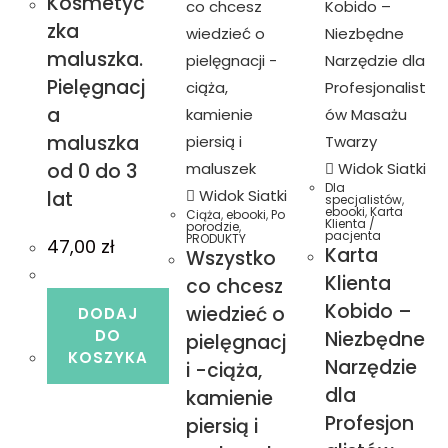
Kosmetyc
zka
maluszka.
Pielęgnacj
a
maluszka
od 0 do 3
Widok Siatki
Dla
Widok Siatki
lat
specjalistów
,
ebooki
,
Karta
Ciąża
,
ebooki
,
Po
Klienta /
porodzie
,
pacjenta
PRODUKTY
47,00
zł
Karta
Wszystko
Klienta
co chcesz
Kobido –
wiedzieć o
DODAJ
DO
Niezbędne
pielęgnacj
KOSZYKA
Narzędzie
i -ciąża,
dla
kamienie
Profesjon
piersią i