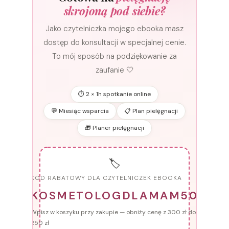
skrojoną pod siebie?
Jako czytelniczka mojego ebooka masz
dostęp do konsultacji w specjalnej cenie.
To mój sposób na podziękowanie za
zaufanie 🤍
⏱ 2 × 1h spotkanie online
💬 Miesiąc wsparcia
📋 Plan pielęgnacji
🎁 Planer pielęgnacji
🏷️
KOD RABATOWY DLA CZYTELNICZEK EBOOKA
KOSMETOLOGDLAMAM50
Wpisz w koszyku przy zakupie — obniży cenę z 300 zł do
250 zł