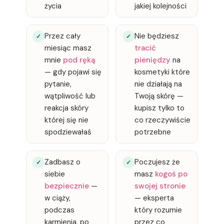
życia
jakiej kolejności
Przez cały
Nie będziesz
✓
✓
miesiąc masz
tracić
mnie
pod ręką
pieniędzy
na
— gdy pojawi się
kosmetyki które
pytanie,
nie działają na
wątpliwość lub
Twoją skórę —
reakcja skóry
kupisz tylko to
której się nie
co rzeczywiście
spodziewałaś
potrzebne
Zadbasz o
Poczujesz że
✓
✓
siebie
masz
kogoś po
bezpiecznie
—
swojej stronie
w ciąży,
— eksperta
podczas
który rozumie
karmienia, po
przez co