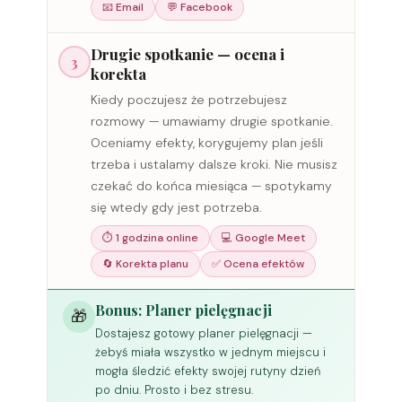
📧 Email
💬 Facebook
Drugie spotkanie — ocena i
3
korekta
Kiedy poczujesz że potrzebujesz
rozmowy — umawiamy drugie spotkanie.
Oceniamy efekty, korygujemy plan jeśli
trzeba i ustalamy dalsze kroki. Nie musisz
czekać do końca miesiąca — spotykamy
się wtedy gdy jest potrzeba.
⏱ 1 godzina online
💻 Google Meet
🔄 Korekta planu
✅ Ocena efektów
Bonus: Planer pielęgnacji
🎁
Dostajesz gotowy planer pielęgnacji —
żebyś miała wszystko w jednym miejscu i
mogła śledzić efekty swojej rutyny dzień
po dniu. Prosto i bez stresu.