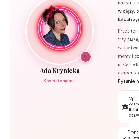
na tym c
w ciąży, 
latach ży
Przez ten
trzy ciąż
współtwor
mamy i dz
✨
szkół rodz
Ada Krynicka
ekspertka
Kosmetomama
Pytanie n
Mgr
kosme
🎓
15 lat
dośw
Ekspe
telew