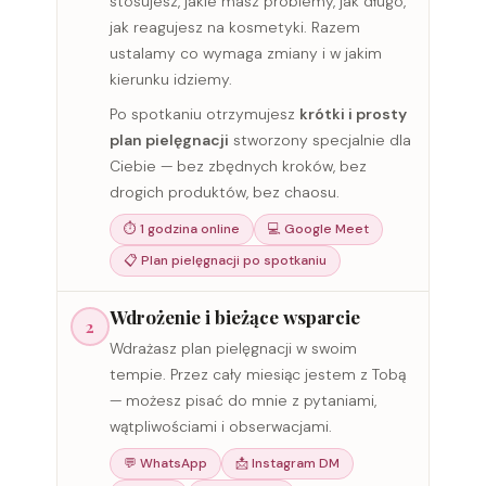
stosujesz, jakie masz problemy, jak długo,
jak reagujesz na kosmetyki. Razem
ustalamy co wymaga zmiany i w jakim
kierunku idziemy.
Po spotkaniu otrzymujesz
krótki i prosty
plan pielęgnacji
stworzony specjalnie dla
Ciebie — bez zbędnych kroków, bez
drogich produktów, bez chaosu.
⏱ 1 godzina online
💻 Google Meet
📋 Plan pielęgnacji po spotkaniu
Wdrożenie i bieżące wsparcie
2
Wdrażasz plan pielęgnacji w swoim
tempie. Przez cały miesiąc jestem z Tobą
— możesz pisać do mnie z pytaniami,
wątpliwościami i obserwacjami.
💬 WhatsApp
📩 Instagram DM