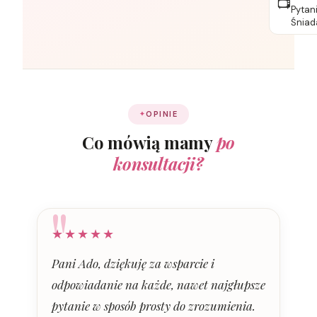
📺
Pytan
Śniad
OPINIE
Co mówią mamy
po
konsultacji?
"
★★★★★
Pani Ado, dziękuję za wsparcie i
odpowiadanie na każde, nawet najgłupsze
pytanie w sposób prosty do zrozumienia.