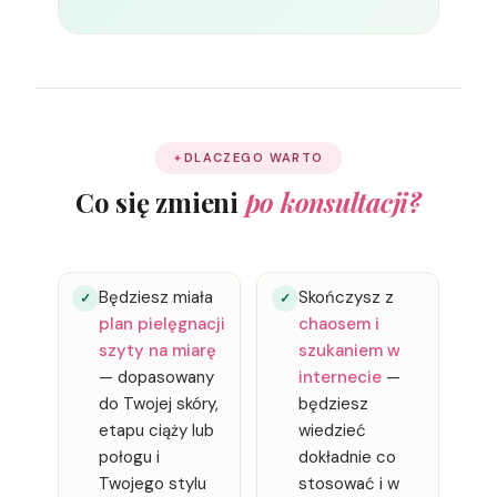
DLACZEGO WARTO
Co się zmieni
po konsultacji?
Będziesz miała
Skończysz z
✓
✓
plan pielęgnacji
chaosem i
szyty na miarę
szukaniem w
— dopasowany
internecie
—
do Twojej skóry,
będziesz
etapu ciąży lub
wiedzieć
połogu i
dokładnie co
Twojego stylu
stosować i w