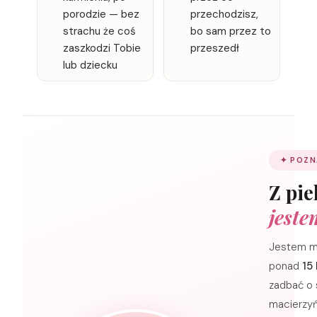
porodzie — bez
przechodzisz,
strachu że coś
bo sam przez to
zaszkodzi Tobie
przeszedł
lub dziecku
✦ POZN
Z pi
jeste
Jestem ma
ponad
15 
zadbać o 
macierzyń