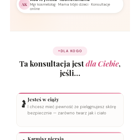
AK
Mgr kosmetolog · Mama trójki dzieci · Konsultacje
online
DLA KOGO
Ta konsultacja jest
dla Ciebie
,
jeśli…
Jesteś w ciąży
🤰
I chcesz mieć pewność że pielęgnujesz skórę
bezpiecznie — zarówno twarz jak i ciało
Karmisz piersią